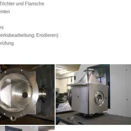
Trichter und Flansche
enten
es
rksbearbeitung; Erodieren)
prüfung